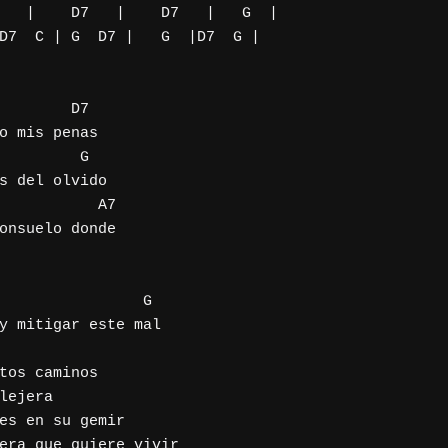
   |    D7   |    D7   |   G  | 

        D7

o mis penas

                     

s del olvido

          A7

onsuelo donde 



                G        

y mitigar este mal

tos caminos

lejera

es en su gemir

era que quiere vivir
