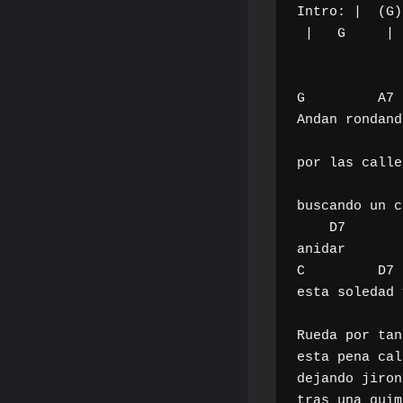
Intro: |  (G)
 |   G     | D7  C | G  D7 |   G  |D7  G |

G         A7 
Andan rondand
                      G        
por las calle
              
buscando un c
    D7

anidar        
C         D7 
esta soledad 
Rueda por tan
esta pena cal
dejando jiron
tras una quim