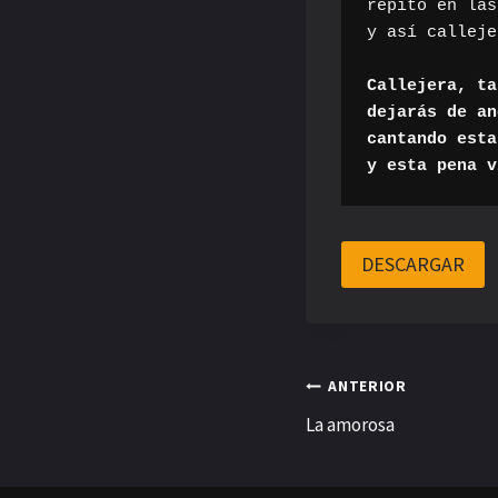
repito en las
y así calleje
Callejera, ta
dejarás de an
cantando esta
DESCARGAR
Navegación
ANTERIOR
La amorosa
de
entradas