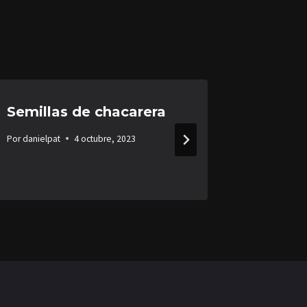
Semillas de chacarera
Carpas
Por
danielpat
4 octubre, 2023
Por
danielpa