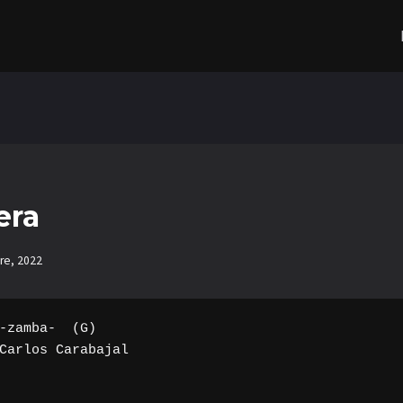
era
re, 2022
-zamba-  (G)

Carlos Carabajal
