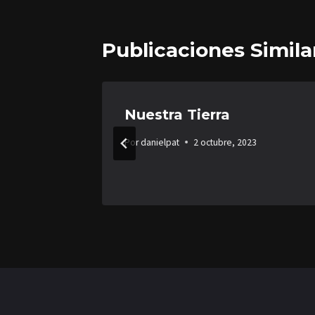
Publicaciones Simila
Nuestra Tierra
Por
danielpat
2 octubre, 2023
2