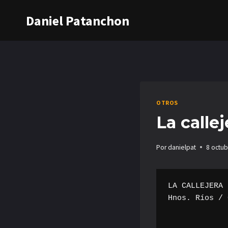
Saltar
Daniel Patanchon
al
contenido
OTROS
La callej
Por
danielpat
8 octub
LA CALLEJERA 
Hnos. Ríos / 