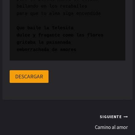
bailando en los rezabailes

para que tu alma siga encendida

Que baile la Telesita

dulce y fragante como las flores

gritaba la paisanada

emborrachada de amores
DESCARGAR
Navegación
SIGUIENTE
Camino al amor
de