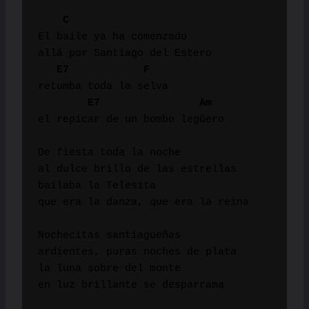
    C
El baile ya ha comenzado

allá por Santiago del Estero

E7            F
retumba toda la selva

E7                Am
el repicar de un bombo legüero

De fiesta toda la noche

al dulce brillo de las estrellas

bailaba la Telesita

que era la danza, que era la reina

Nochecitas santiagueñas

ardientes, puras noches de plata

la luna sobre del monte

en luz brillante se desparrama
