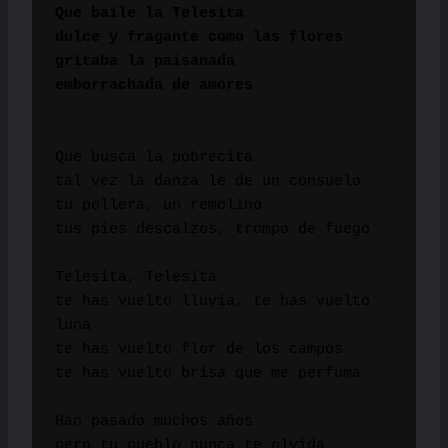
Que baile la Telesita

dulce y fragante como las flores

gritaba la paisanada

emborrachada de amores
Que busca la pobrecita

tal vez la danza le de un consuelo

tu pollera, un remolino

tus pies descalzos, trompo de fuego

Telesita, Telesita

te has vuelto lluvia, te has vuelto 
luna

te has vuelto flor de los campos

te has vuelto brisa que me perfuma

Han pasado muchos años

pero tu pueblo nunca te olvida
