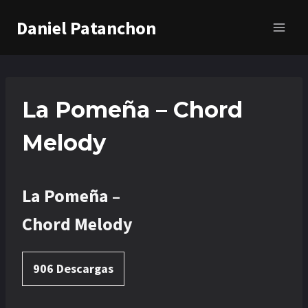
Saltar
Daniel Patanchon
al
contenido
La Pomeña – Chord
Melody
La Pomeña –
Chord Melody
906
Descargas