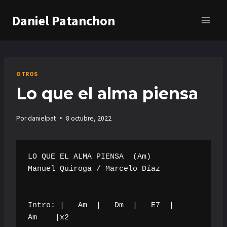
Saltar
Daniel Patanchon
al
contenido
OTROS
Lo que el alma piensa
Por
danielpat
8 octubre, 2022
LO QUE EL ALMA PIENSA  (Am)

Manuel Quiroga / Marcelo Díaz

Intro: |   Am  |   Dm  |   E7  |    
Am    |x2
