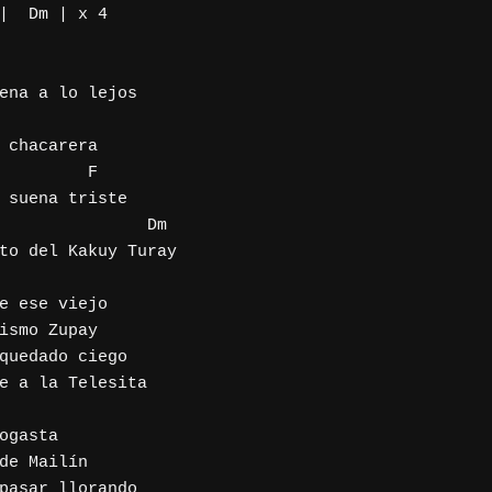
|  Dm | x 4

ena a lo lejos

 chacarera

 suena triste

to del Kakuy Turay

e ese viejo

ismo Zupay

quedado ciego

e a la Telesita

ogasta

de Mailín

pasar llorando
