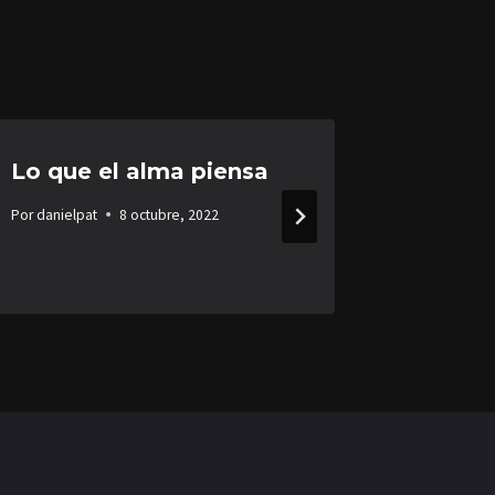
Lo que el alma piensa
El cam
esper
Por
danielpat
8 octubre, 2022
Por
danielpa