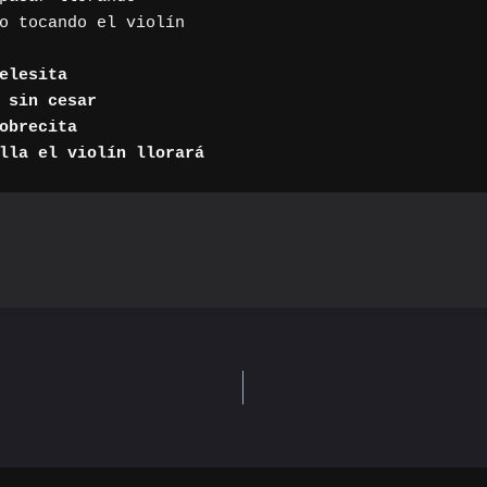
o tocando el violín

elesita

 sin cesar

obrecita

lla el violín llorará