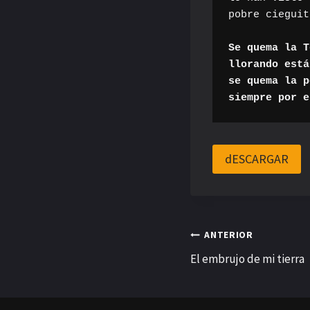
pobre cieguit
Se quema la T
llorando está
se quema la p
siempre por e
dESCARGAR
Navegación
ANTERIOR
El embrujo de mi tierra
de
entradas