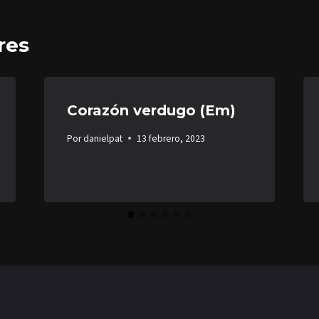
res
Corazón verdugo (Em)
Por
danielpat
13 febrero, 2023