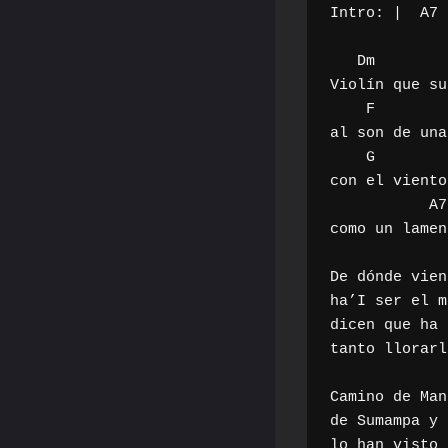
Intro: |  A7 
   Dm                         

Violín que su
    F                              

al son de una
    G                 F

con el viento
           A7               Dm

como un lamen
De dónde vien
ha’I ser el m
dicen que ha 
tanto llorarl
Camino de Man
de Sumampa y 
lo han visto 