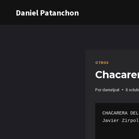
Saltar
Daniel Patanchon
al
contenido
OTROS
Chacarer
Por
danielpat
8 octub
CHACARERA DEL
Javier Zirpol