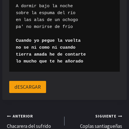
A dormir bajo la noche

sobre la espuma del río

en las alas de un ochogo

pa' no morirse de frío

Cuando yo pegue la vuelta

no se ni como ni cuando

tierra amada he de contarte

lo mucho que te he añorado
dESCARGAR
Navegación
ANTERIOR
SIGUIENTE
Chacarera del sufrido
Coplas santiagueñas