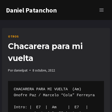
Saltar
Daniel Patanchon
al
contenido
OTROS
Chacarera para mi
vuelta
Por
danielpat
8 octubre, 2022
CHACARERA PARA MI VUELTA  (Am)

Onofre Paz / Marcelo “Cola” Ferreyra

Intro: |  E7  |  Am     |  E7   |
