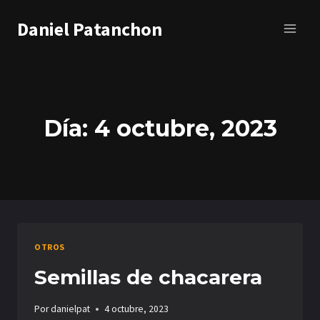
Saltar
Daniel Patanchon
al
contenido
Día: 4 octubre, 2023
OTROS
Semillas de chacarera
Por
danielpat
4 octubre, 2023