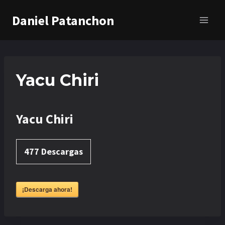
Saltar
Daniel Patanchon
al
contenido
Yacu Chiri
Yacu Chiri
477
Descargas
¡Descarga ahora!