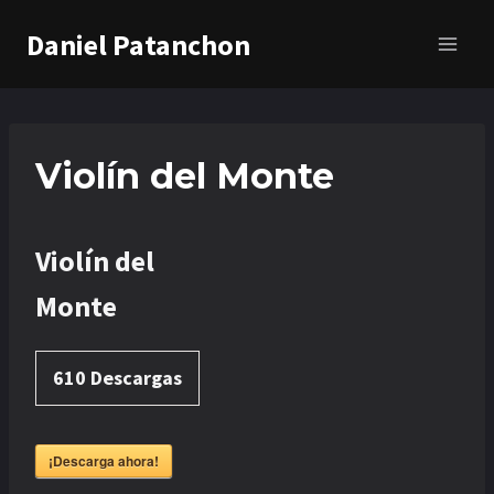
Saltar
Daniel Patanchon
al
contenido
Violín del Monte
Violín del
Monte
610
Descargas
¡Descarga ahora!