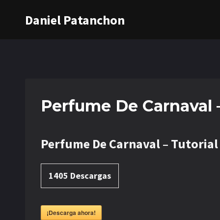
Saltar
Daniel Patanchon
al
contenido
Perfume De Carnaval –
Perfume De Carnaval – Tutorial
1405
Descargas
¡Descarga ahora!