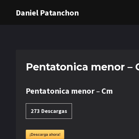
Saltar
Daniel Patanchon
al
contenido
Pentatonica menor –
Pentatonica menor – Cm
273
Descargas
¡Descarga ahora!