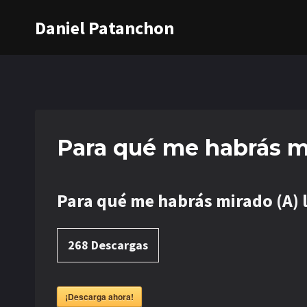
Saltar
Daniel Patanchon
al
contenido
Para qué me habrás mi
Para qué me habrás mirado (A) l
268
Descargas
¡Descarga ahora!