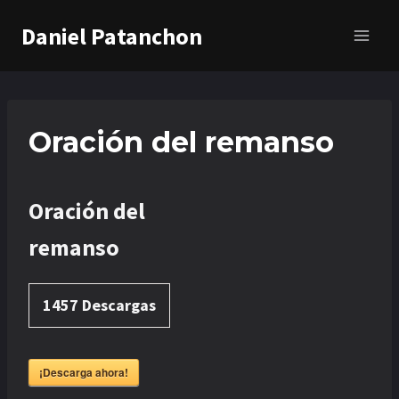
Saltar
Daniel Patanchon
al
contenido
Oración del remanso
Oración del
remanso
1457
Descargas
¡Descarga ahora!