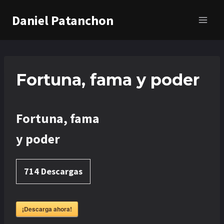
Saltar
Daniel Patanchon
al
contenido
Fortuna, fama y poder
Fortuna, fama
y poder
714
Descargas
¡Descarga ahora!