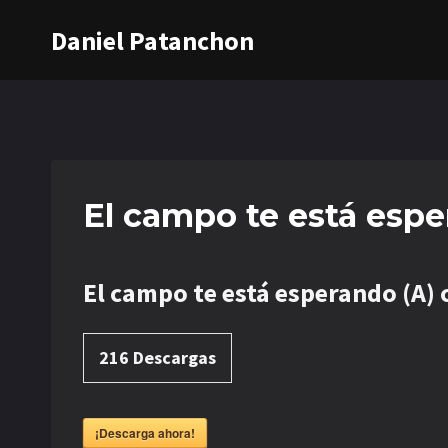
Saltar
Daniel Patanchon
al
contenido
El campo te está espe
El campo te está esperando (A) 
216
Descargas
¡Descarga ahora!