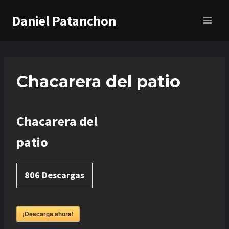
Saltar
Daniel Patanchon
al
contenido
Chacarera del patio
Chacarera del
patio
806
Descargas
¡Descarga ahora!