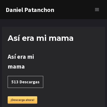
Saltar
Daniel Patanchon
al
contenido
Así era mi mama
Así era mi
mama
513
Descargas
¡Descarga ahora!