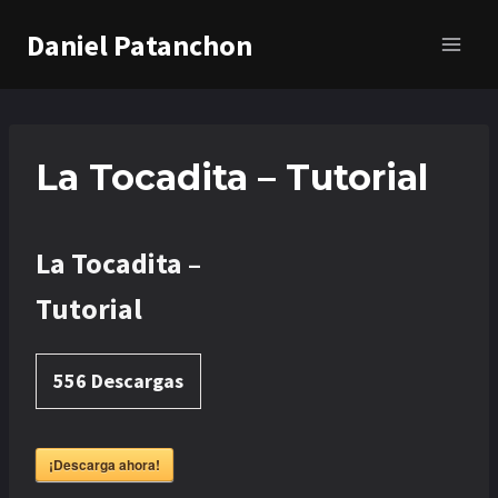
Saltar
Daniel Patanchon
al
contenido
La Tocadita – Tutorial
La Tocadita –
Tutorial
556
Descargas
¡Descarga ahora!